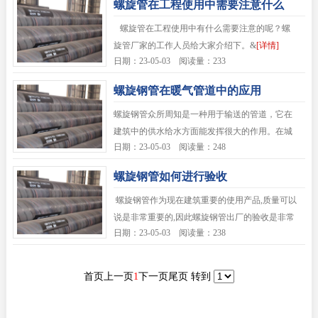
螺旋管在工程使用中需要注意什么
螺旋管在工程使用中有什么需要注意的呢？螺
旋管厂家的工作人员给大家介绍下。&
[详情]
日期：23-05-03 阅读量：233
螺旋钢管在暖气管道中的应用
螺旋钢管众所周知是一种用于输送的管道，它在
建筑中的供水给水方面能发挥很大的作用。在城
日期：23-05-03 阅读量：248
市的集中供暖方面
[详情]
螺旋钢管如何进行验收
螺旋钢管作为现在建筑重要的使用产品,质量可以
说是非常重要的,因此螺旋钢管出厂的验收是非常
日期：23-05-03 阅读量：238
[详情]
首页
上一页
1
下一页
尾页
转到